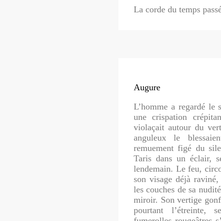
La corde du temps passé
Augure
L’homme a regardé le s
une crispation crépi
violaçait autour du vert
anguleux le blessaie
remuement figé du silen
Taris dans un éclair, s
lendemain. Le feu, circo
son visage déjà raviné, 
les couches de sa nudité 
miroir. Son vertige gonfl
pourtant l’étreinte,
fumerolles rougeâtres s